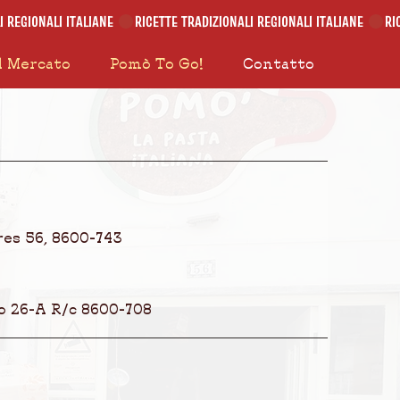
l Mercato
Pomò To Go!
Contatto
res 56, 8600-743
 26-A R/c 8600-708