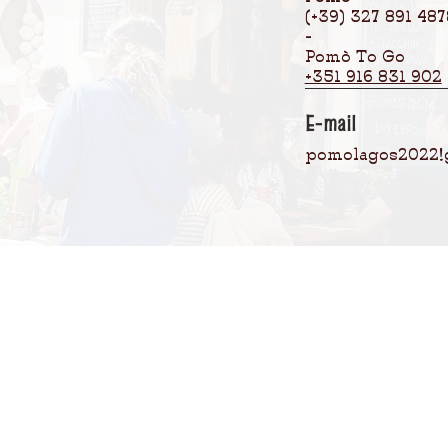
(+39) 327 891 487
-
Pomò To Go
+351 916 831 902
E-mail
pomolagos2022@